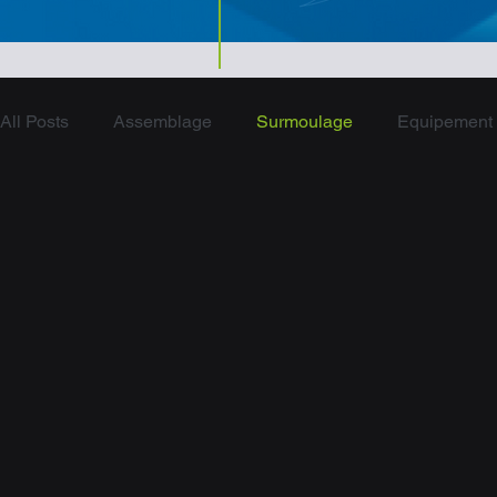
All Posts
Assemblage
Surmoulage
Equipement 