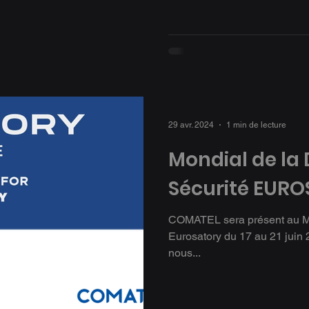
29 avr. 2024
1 min de lecture
Mondial de la 
Sécurité EUR
COMATEL sera présent au Mon
Eurosatory du 17 au 21 juin 
nous...